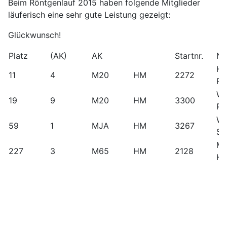
Beim Röntgenlauf 2015 haben folgende Mitglieder
läuferisch eine sehr gute Leistung gezeigt:
Glückwunsch!
Platz
(AK)
AK
Startnr.
N
Ha
11
4
M20
HM
2272
Pa
We
19
9
M20
HM
3300
Pa
We
59
1
MJA
HM
3267
Si
Mil
227
3
M65
HM
2128
He