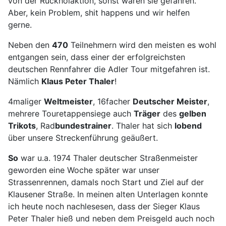
von der Rückholaktion, sonst wären sie gefahren.
Aber, kein Problem, shit happens und wir helfen
gerne.
Neben den
470
Teilnehmern wird den meisten es wohl
entgangen sein, dass einer der erfolgreichsten
deutschen Rennfahrer die Adler Tour mitgefahren ist.
Nämlich
Klaus Peter Thaler
!
4maliger
Weltmeister
, 16facher
Deutscher Meister
,
mehrere Touretappensiege auch
Träger
des
gelben
Trikots
, Rad
bundestrainer
. Thaler hat sich
lobend
über unsere Streckenführung geäußert.
So
war u.a. 1974 Thaler deutscher Straßenmeister
geworden eine Woche später war unser
Strassenrennen, damals noch Start und Ziel auf der
Klausener Straße. In meinen alten Unterlagen konnte
ich heute noch nachlesesen, dass der Sieger Klaus
Peter Thaler hieß und neben dem Preisgeld auch noch