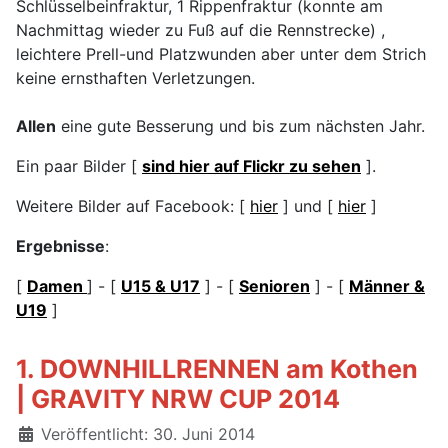
Schlüsselbeinfraktur, 1 Rippenfraktur (konnte am
Nachmittag wieder zu Fuß auf die Rennstrecke) ,
leichtere Prell-und Platzwunden aber unter dem Strich
keine ernsthaften Verletzungen.
Allen
eine gute Besserung und bis zum nächsten Jahr.
Ein paar Bilder [
sind hier auf Flickr zu sehen
].
Weitere Bilder auf Facebook: [
hier
] und [
hier
]
Ergebnisse
:
[
Damen
] - [
U15 & U17
] - [
Senioren
] - [
Männer &
U19
]
1. DOWNHILLRENNEN am Kothen
| GRAVITY NRW CUP 2014
Details
Veröffentlicht: 30. Juni 2014