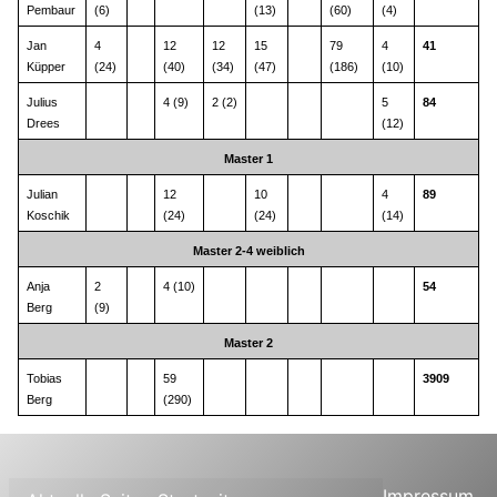
Pembaur
(6)
(13)
(60)
(4)
Jan 
4 
12 
12 
15 
79 
4 
41
Küpper
(24)
(40)
(34)
(47)
(186)
(10)
Julius 
4 (9)
2 (2)
5 
84
Drees
(12)
Master 1
Julian 
12 
10 
4 
89
Koschik
(24)
(24)
(14)
Master 2-4 weiblich
Anja 
2 
4 (10)
54
Berg
(9)
Master 2
Tobias 
59 
3909
Berg
(290)
Impressum