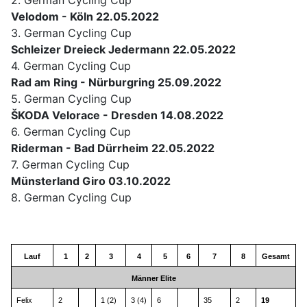
2. German Cycling Cup
Velodom - Köln 22.05.2022
3. German Cycling Cup
Schleizer Dreieck Jedermann 22.05.2022
4. German Cycling Cup
Rad am Ring - Nürburgring 25.09.2022
5. German Cycling Cup
ŠKODA Velorace - Dresden 14.08.2022
6. German Cycling Cup
Riderman - Bad Dürrheim 22.05.2022
7. German Cycling Cup
Münsterland Giro 03.10.2022
8. German Cycling Cup
Lauf
1
2
3
4
5
6
7
8
Gesamt
Männer Elite
Felix 
2 
1 (2)
3 (4)
6 
35 
2 
19